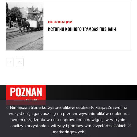
ИННОВАЦИИ
ИСТОРИЯ КОННОГО ТРАМВАЯ ПОЗНАНИ
POZNAN
———→ FUTURE
Niniejsza strona korzysta z plików cookie. Klikając „Zezwól na
© Все права защищены. Цитирование — с активной ссылкой.
wszystkie”, zgadzasz się na przechowywanie plików cookie na
swoim urządzeniu w celu usprawnienia nawigacji w witrynie,
analizy korzystania z witryny i pomocy w naszych działaniach
АВТОРЫ
РЕКЛАМА НА САЙТЕ
marketingowych