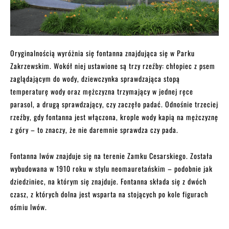
Oryginalnością wyróżnia się fontanna znajdująca się w Parku
Zakrzewskim. Wokół niej ustawione są trzy rzeźby: chłopiec z psem
zaglądającym do wody, dziewczynka sprawdzająca stopą
temperaturę wody oraz mężczyzna trzymający w jednej ręce
parasol, a drugą sprawdzający, czy zaczęło padać. Odnośnie trzeciej
rzeźby, gdy fontanna jest włączona, krople wody kapią na mężczyznę
z góry – to znaczy, że nie daremnie sprawdza czy pada.
Fontanna lwów znajduje się na terenie Zamku Cesarskiego. Została
wybudowana w 1910 roku w stylu neomauretańskim – podobnie jak
dziedziniec, na którym się znajduje. Fontanna składa się z dwóch
czasz, z których dolna jest wsparta na stojących po kole figurach
ośmiu lwów.