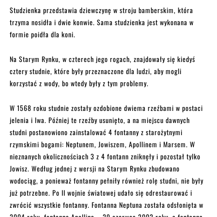
Studzienka przedstawia dziewczynę w stroju bamberskim, która
trzyma nosidła i dwie konwie. Sama studzienka jest wykonana w
formie poidła dla koni.
Na Starym Rynku, w czterech jego rogach, znajdowały się kiedyś
cztery studnie, które były przeznaczone dla ludzi, aby mogli
korzystać z wody, bo wtedy były z tym problemy.
W 1568 roku studnie zostały ozdobione dwiema rzeźbami w postaci
jelenia i lwa. Później te rzeźby usunięto, a na miejscu dawnych
studni postanowiono zainstalować 4 fontanny z starożytnymi
rzymskimi bogami: Neptunem, Jowiszem, Apollinem i Marsem. W
nieznanych okolicznościach 3 z 4 fontann zniknęły i pozostał tylko
Jowisz. Według jednej z wersji na Starym Rynku zbudowano
wodociąg, a ponieważ fontanny pełniły również rolę studni, nie były
już potrzebne. Po II wojnie światowej udało się odrestaurować i
zwrócić wszystkie fontanny. Fontanna Neptuna została odsłonięta w
2004 roku, fontanna Apollina – 29 czerwca 2002 roku, a fontanna