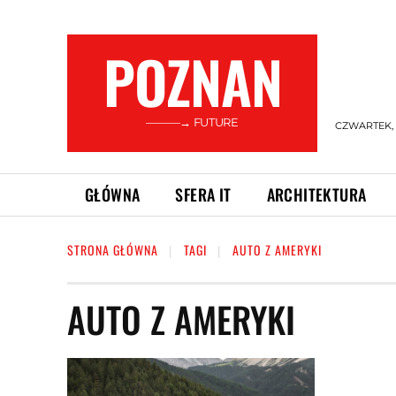
POZNAN
———→ FUTURE
CZWARTEK, 6
GŁÓWNA
SFERA IT
ARCHITEKTURA
STRONA GŁÓWNA
TAGI
AUTO Z AMERYKI
AUTO Z AMERYKI