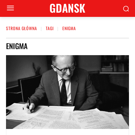
GDANSK
STRONA GŁÓWNA
TAGI
ENIGMA
ENIGMA