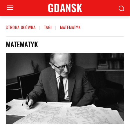
GDANSK
STRONA GŁÓWNA
TAGI
MATEMATYK
MATEMATYK