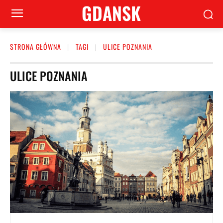
GDANSK
STRONA GŁÓWNA
TAGI
ULICE POZNANIA
ULICE POZNANIA