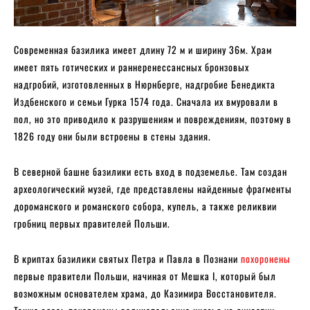
Современная базилика имеет длину 72 м и ширину 36м. Храм
имеет пять готических и раннеренессансных бронзовых
надгробий, изготовленных в Нюрнберге, надгробие Бенедикта
Издбенского и семьи Гурка 1574 года. Сначала их вмуровали в
пол, но это приводило к разрушениям и повреждениям, поэтому в
1826 году они были встроены в стены здания.
В северной башне базилики есть вход в подземелье. Там создан
археологический музей, где представлены найденные фрагменты
дороманского и романского собора, купель, а также реликвии
гробниц первых правителей Польши.
В криптах базилики святых Петра и Павла в Познани
похоронены
первые правители Польши, начиная от Мешка I, который был
возможным основателем храма, до Казимира Восстановителя.