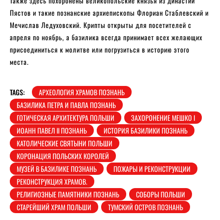
Также здесь похоронены великопольские князья из династии
Пястов и такие познанские архиепископы Флориан Стаблевский и
Мечислав Ледуховский. Крипты открыты для посетителей с
апреля по ноябрь, а базилика всегда принимает всех желающих
присоединиться к молитве или погрузиться в историю этого
места.
TAGS:
АРХЕОЛОГИЯ ХРАМОВ ПОЗНАНЬ
БАЗИЛИКА ПЕТРА И ПАВЛА ПОЗНАНЬ
ГОТИЧЕСКАЯ АРХИТЕКТУРА ПОЛЬШИ
ЗАХОРОНЕНИЕ МЕШКО I
ИОАНН ПАВЕЛ II ПОЗНАНЬ
ИСТОРИЯ БАЗИЛИКИ ПОЗНАНЬ
КАТОЛИЧЕСКИЕ СВЯТЫНИ ПОЛЬШИ
КОРОНАЦИЯ ПОЛЬСКИХ КОРОЛЕЙ
МУЗЕЙ В БАЗИЛИКЕ ПОЗНАНЬ
ПОЖАРЫ И РЕКОНСТРУКЦИИ
РЕКОНСТРУКЦИЯ ХРАМОВ.
РЕЛИГИОЗНЫЕ ПАМЯТНИКИ ПОЗНАНЬ
СОБОРЫ ПОЛЬШИ
СТАРЕЙШИЙ ХРАМ ПОЛЬШИ
ТУМСКИЙ ОСТРОВ ПОЗНАНЬ