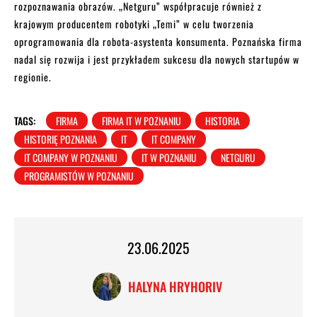
rozpoznawania obrazów. „Netguru” współpracuje również z
krajowym producentem robotyki „Temi” w celu tworzenia
oprogramowania dla robota-asystenta konsumenta. Poznańska firma
nadal się rozwija i jest przykładem sukcesu dla nowych startupów w
regionie.
TAGS:
FIRMA
FIRMA IT W POZNANIU
HISTORIA
HISTORIĘ POZNANIA
IT
IT COMPANY
IT COMPANY W POZNANIU
IT W POZNANIU
NETGURU
PROGRAMISTÓW W POZNANIU
23.06.2025
HALYNA HRYHORIV