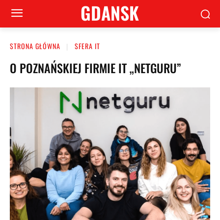
GDANSK
STRONA GŁÓWNA
SFERA IT
O POZNAŃSKIEJ FIRMIE IT „NETGURU”