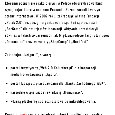
któremu poznali się i jako pierwsi w Polsce otworzyli coworking,
wynajmując biuro w centrum Poznania. Razem zaczęli tworzyć
strony internetowe. W 2007 roku, zakładając własną Fundację
„Polak 2.0”, rozpoczęli organizowanie spotkań społeczności
„BarCamp” dla entuzjastów innowacji. Aktywnie uczestniczyli
również w takich wydarzeniach jak Międzynarodowe Targi Startupów
„Democamp” oraz warsztaty „ShopCamp” i „Hackfest”.
Zakładając „Netguru”, stworzyli:
portal turystyczny „Web 2.0 Kolumber.pl” dla korporacji
medialno-wydawniczej „Agora”,
portal łączący z pracodawcami dla „Banku Zachodniego WBK”,
narzędzie wspierające rekrutację „HumanWay”,
własną platformę społecznościową do mikroblogowania.
Ponadto
firma
zaczęła świadczyć usługi konsultingowe i analizy