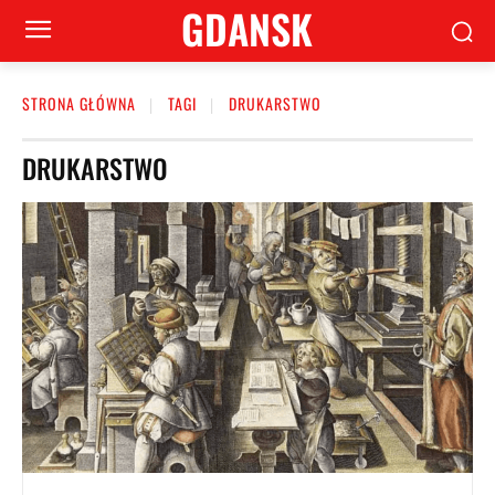
GDANSK
STRONA GŁÓWNA
TAGI
DRUKARSTWO
DRUKARSTWO