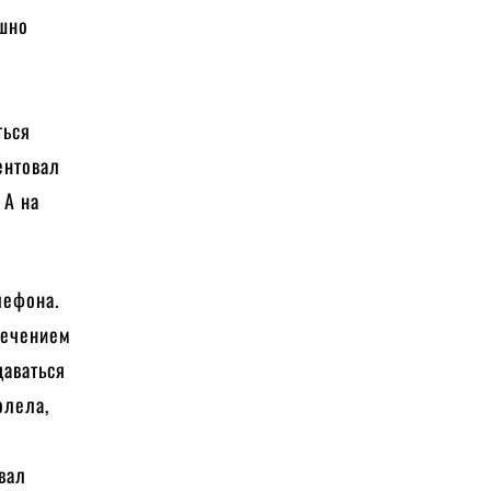
ешно
ться
ентовал
 А на
лефона.
лечением
даваться
олела,
звал