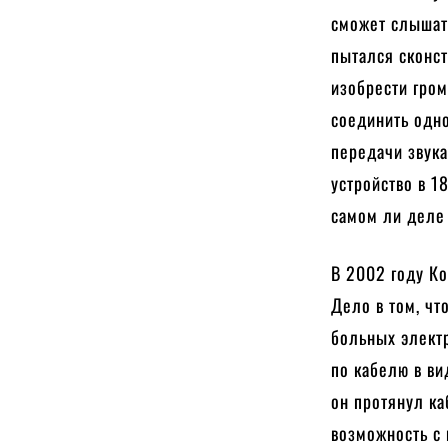
сможет слышат
пытался сконст
изобрести гро
соединить одно
передачи звука
устройство в 1
самом ли деле
В 2002 году К
Дело в том, чт
больных электр
по кабелю в ви
он протянул ка
возможность с 