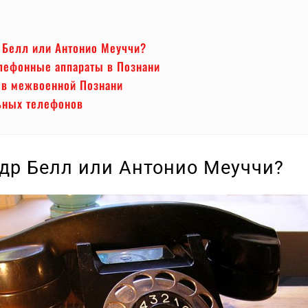
 Белл или Антонио Меуччи?
лефонные аппараты в Познани
 в межвоенной Познани
ьных телефонов
др Белл или Антонио Меуччи?