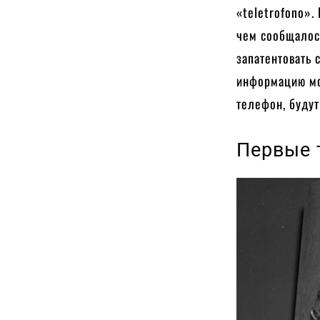
«teletrofono».
чем сообщалось
запатентовать 
информацию мож
телефон, буду
Первые 