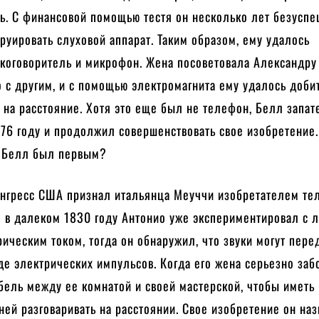
ь. С финансовой помощью тестя он несколько лет безусп
руировать слуховой аппарат. Таким образом, ему удалось
мкоговоритель и микрофон. Жена посоветовала Александру
 с другим, и с помощью электромагнита ему удалось доби
 на расстояние. Хотя это еще был не телефон, Белл запат
876 году и продолжил совершенствовать свое изобретение.
 Белл был первым?
онгресс США признал итальянца Меуччи изобретателем те
о в далеком 1830 году Антонио уже экспериментировал с 
ическим током, тогда он обнаружил, что звуки могут пере
де электрических импульсов. Когда его жена серьезно заб
бель между ее комнатой и своей мастерской, чтобы иметь
ней разговаривать на расстоянии. Свое изобретение он на