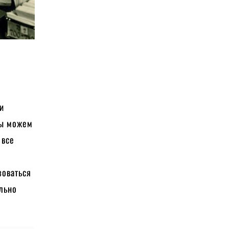
и
мы можем
 все
ю
зоваться
ельно