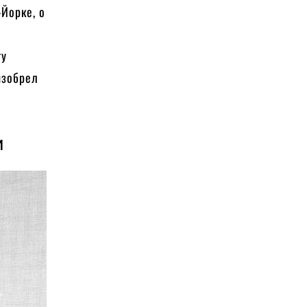
-Йорке, о
ту
изобрел
и