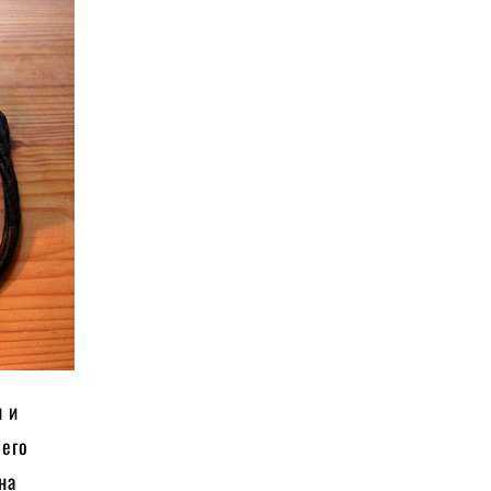
н и
 его
на