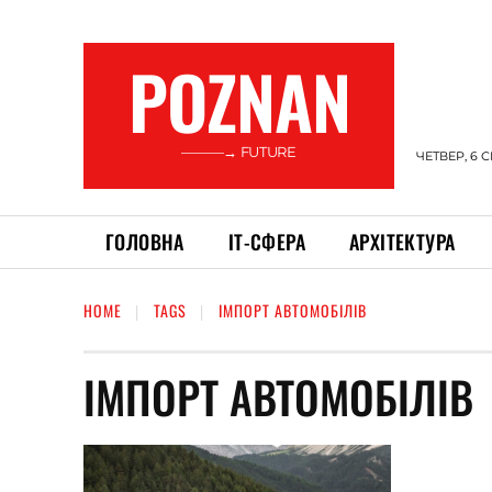
POZNAN
———→ FUTURE
ЧЕТВЕР, 6 
ГОЛОВНА
ІТ-СФЕРА
АРХІТЕКТУРА
HOME
TAGS
ІМПОРТ АВТОМОБІЛІВ
ІМПОРТ АВТОМОБІЛІВ