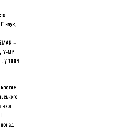
ста
ії наук,
OZMAN –
ay Y-MP
і. У 1994
о кроком
льського
м якої
і
 понад