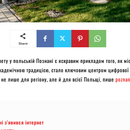
Share
нету у польській Познані є яскравим прикладом того, як міс
академічною традицією, стало ключовим центром цифрової
 не лише для регіону, але й для всієї Польщі, пише
poznan
ні з’явився інтернет