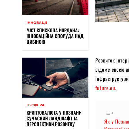
ІННОВАЦІЇ
МІСТ ЄПИСКОПА ЙОРДАНА:
ІННОВАЦІЙНА СПОРУДА НАД
ЦИБІНОЮ
Розвиток інтер
відоме своєю 
інфраструктури
future.eu
.
ІТ-СФЕРА
КРИПТОВАЛЮТА У ПОЗНАНІ:
СУЧАСНИЙ ЛАНДШАФТ ТА
Як у Позна
ПЕРСПЕКТИВИ РОЗВИТКУ