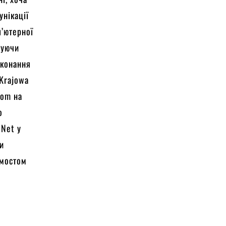
унікації
п’ютерної
вуючи
иконання
 Krajowa
Com на
о
oNet у
ви
 мостом