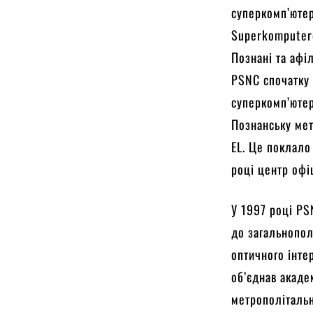
суперкомп’юте
Superkomputero
Познані та афіл
PSNC спочатку 
суперкомп’ютер
Познанську мет
EL. Це поклало
році центр офі
У 1997 році PS
до загальнопол
оптичного інте
об’єднав акаде
метрополіталь