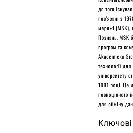
до того існува
пов’язані з 19
мережі (MSK), 
Познань. MSK б
програм та ком
Akademicka Sie
технології для
університету с
1991 році. Це 
повноцінного і
для обміну дан
Ключові