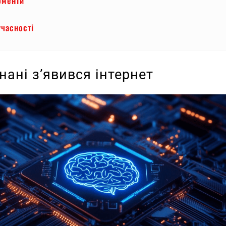
оменти
часності
нані з’явився інтернет