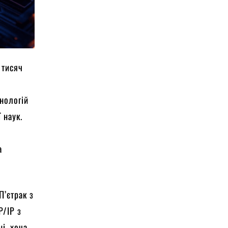
 тисяч
нологій
 наук.
а
П’єтрак з
P/IP з
і, хоча