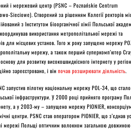
рний і мережевий центр (PSNC – Poznańskie Centrum
wo-Sieciowe). Створений за рішенням Колегії ректорів мі
ійований з Інститутом біоорганічної хімії Польської академ
координував використання метрополітальної мережі та
ів для місцевих установ. Того ж року запущено мережу P
рополітальну мережу, а також перший суперкомп’ютер Cr
 основу для розвитку високошвидкісного інтернету у регіон
ційно зареєстровано, і він
почав розширювати діяльність
.
NC запустив пілотну національну мережу POL-34, що стал
ьської інфраструктури. У 2000 році прийнято програму По
рнету, а у 2003-му – запущено мережу PIONIER, консорціу
мічні центри. PSNC став оператором PIONIER, що з’єднав ус
ні мережі Польщі оптичним волокном загальною довжиною