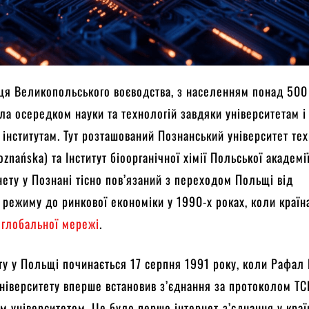
ця Великопольського воєводства, з населенням понад 500
ула осередком науки та технологій завдяки університетам і
інститутам. Тут розташований Познанський університет тех
oznańska) та Інститут біоорганічної хімії Польської академії
нету у Познані тісно пов’язаний з переходом Польщі від
 режиму до ринкової економіки у 1990-х роках, коли країн
 глобальної мережі
.
ету у Польщі починається 17 серпня 1991 року, коли Рафал 
ніверситету вперше встановив з’єднання за протоколом TC
м університетом. Це було перше інтернет-з’єднання у країн