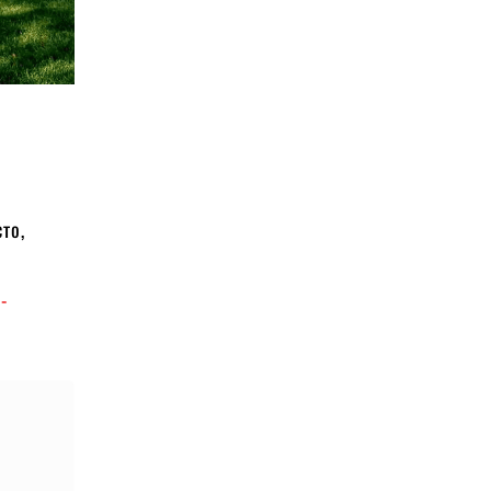
то,
-