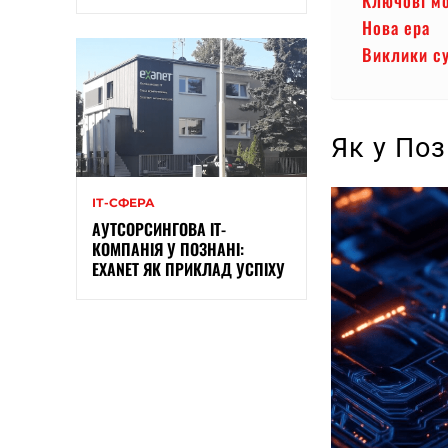
Ключові м
Нова ера
Виклики су
Як у Поз
ІТ-СФЕРА
АУТСОРСИНГОВА ІТ-
КОМПАНІЯ У ПОЗНАНІ:
EXANET ЯК ПРИКЛАД УСПІХУ