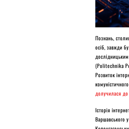
Познань, столи
осіб, завжди б
дослідницьким 
(Politechnika P
Розвиток інтер
комуністичного
долучилася до
Історія інтерн
Варшавського у
Копенгагенськи