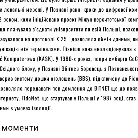
ли локальні мережі. У Познані ранні кроки до цифрової ком
78 роком, коли ініційовано проект Міжуніверситетської ком
що планувала з’єднати університети по всій Польщі, врахо
азувалася на протоколі X.25 і дозволяла обмін даними, в
унікацію між терміналами. Пізніше вона еволюціонувала в
ć Komputerowa (KASK). У 1980-х роках, попри ембарго Co
 Східного блоку, у Познані Збігнев Боровець з Познанськог
творив систему дошки оголошень (BBS), підключену до Fid
дозволяло передавати повідомлення до BITNET ще до поя
нтернету. FidoNet, що стартував у Польщі у 1987 році, став
ими в умовах ізоляції.
 моменти