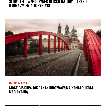
SLOW LIFE I WYPOCZYNEK BLISKO NATURY – TREND,
KTÓRY ZMIENIA TURYSTYKĘ
INNOWACJE
MOST BISKUPA JORDANA: INNOWACYJNA KONSTRUKCJA
NAD CYBINĄ