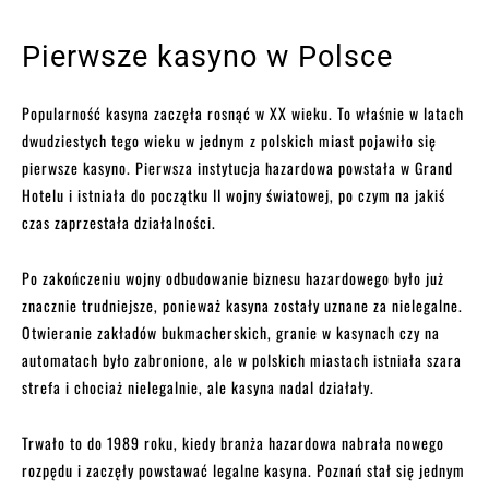
Pierwsze kasyno w Polsce
Popularność kasyna zaczęła rosnąć w XX wieku. To właśnie w latach
dwudziestych tego wieku w jednym z polskich miast pojawiło się
pierwsze kasyno. Pierwsza instytucja hazardowa powstała w Grand
Hotelu i istniała do początku II wojny światowej, po czym na jakiś
czas zaprzestała działalności.
Po zakończeniu wojny odbudowanie biznesu hazardowego było już
znacznie trudniejsze, ponieważ kasyna zostały uznane za nielegalne.
Otwieranie zakładów bukmacherskich, granie w kasynach czy na
automatach było zabronione, ale w polskich miastach istniała szara
strefa i chociaż nielegalnie, ale kasyna nadal działały.
Trwało to do 1989 roku, kiedy branża hazardowa nabrała nowego
rozpędu i zaczęły powstawać legalne kasyna. Poznań stał się jednym