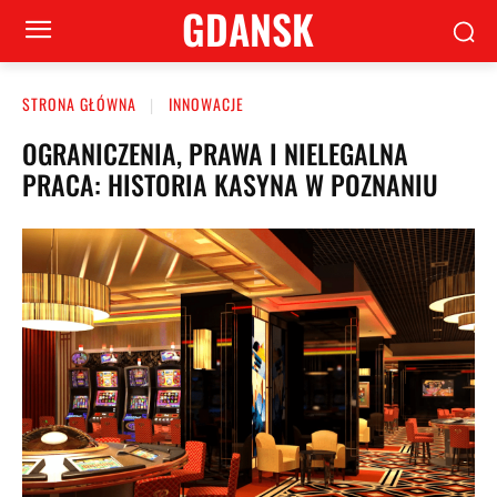
GDANSK
STRONA GŁÓWNA
INNOWACJE
OGRANICZENIA, PRAWA I NIELEGALNA
PRACA: HISTORIA KASYNA W POZNANIU