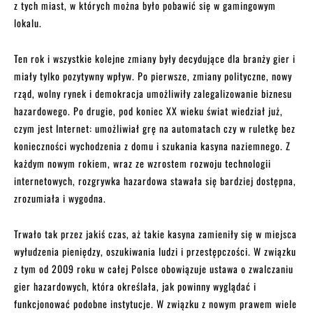
z tych miast, w których można było pobawić się w gamingowym
lokalu.
Ten rok i wszystkie kolejne zmiany były decydujące dla branży gier i
miały tylko pozytywny wpływ. Po pierwsze, zmiany polityczne, nowy
rząd, wolny rynek i demokracja umożliwiły zalegalizowanie biznesu
hazardowego. Po drugie, pod koniec XX wieku świat wiedział już,
czym jest Internet: umożliwiał grę na automatach czy w ruletkę bez
konieczności wychodzenia z domu i szukania kasyna naziemnego. Z
każdym nowym rokiem, wraz ze wzrostem rozwoju technologii
internetowych, rozgrywka hazardowa stawała się bardziej dostępna,
zrozumiała i wygodna.
Trwało tak przez jakiś czas, aż takie kasyna zamieniły się w miejsca
wyłudzenia pieniędzy, oszukiwania ludzi i przestępczości. W związku
z tym od 2009 roku w całej Polsce obowiązuje ustawa o zwalczaniu
gier hazardowych, która określała, jak powinny wyglądać i
funkcjonować podobne instytucje. W związku z nowym prawem wiele