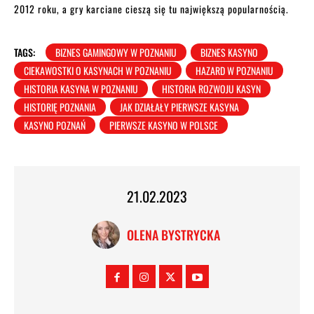
2012 roku, a gry karciane cieszą się tu największą popularnością.
TAGS:
BIZNES GAMINGOWY W POZNANIU
BIZNES KASYNO
CIEKAWOSTKI O KASYNACH W POZNANIU
HAZARD W POZNANIU
HISTORIA KASYNA W POZNANIU
HISTORIA ROZWOJU KASYN
HISTORIĘ POZNANIA
JAK DZIAŁAŁY PIERWSZE KASYNA
KASYNO POZNAŃ
PIERWSZE KASYNO W POLSCE
21.02.2023
OLENA BYSTRYCKA