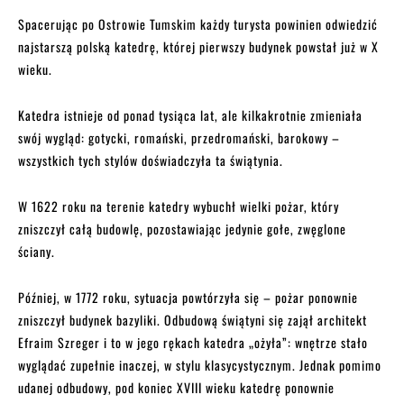
Spacerując po Ostrowie Tumskim każdy turysta powinien odwiedzić
najstarszą polską katedrę, której pierwszy budynek powstał już w X
wieku.
Katedra istnieje od ponad tysiąca lat, ale kilkakrotnie zmieniała
swój wygląd: gotycki, romański, przedromański, barokowy –
wszystkich tych stylów doświadczyła ta świątynia.
W 1622 roku na terenie katedry wybuchł wielki pożar, który
zniszczył całą budowlę, pozostawiając jedynie gołe, zwęglone
ściany.
Później, w 1772 roku, sytuacja powtórzyła się – pożar ponownie
zniszczył budynek bazyliki. Odbudową świątyni się zajął architekt
Efraim Szreger i to w jego rękach katedra „ożyła”: wnętrze stało
wyglądać zupełnie inaczej, w stylu klasycystycznym. Jednak pomimo
udanej odbudowy, pod koniec XVIII wieku katedrę ponownie