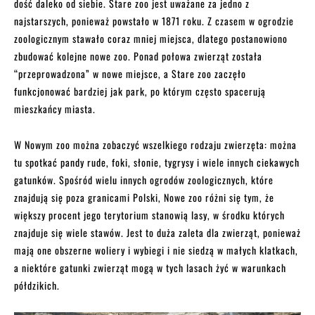
dość daleko od siebie. Stare zoo jest uważane za jedno z
najstarszych, ponieważ powstało w 1871 roku. Z czasem w ogrodzie
zoologicznym stawało coraz mniej miejsca, dlatego postanowiono
zbudować kolejne nowe zoo. Ponad połowa zwierząt została
“przeprowadzona” w nowe miejsce, a Stare zoo zaczęło
funkcjonować bardziej jak park, po którym często spacerują
mieszkańcy miasta.
W Nowym zoo można zobaczyć wszelkiego rodzaju zwierzęta: można
tu spotkać pandy rude, foki, słonie, tygrysy i wiele innych ciekawych
gatunków. Spośród wielu innych ogrodów zoologicznych, które
znajdują się poza granicami Polski, Nowe zoo różni się tym, że
większy procent jego terytorium stanowią lasy, w środku których
znajduje się wiele stawów. Jest to duża zaleta dla zwierząt, ponieważ
mają one obszerne woliery i wybiegi i nie siedzą w małych klatkach,
a niektóre gatunki zwierząt mogą w tych lasach żyć w warunkach
półdzikich.