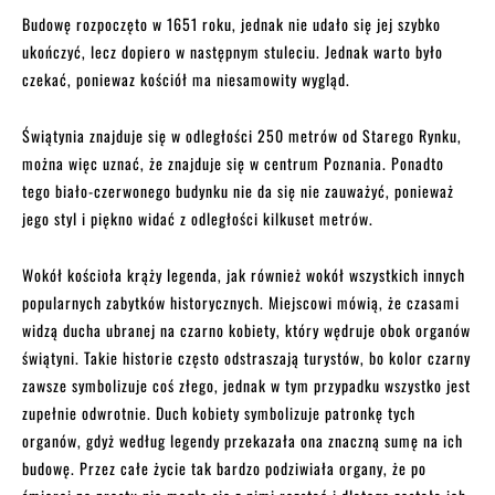
Budowę rozpoczęto w 1651 roku, jednak nie udało się jej szybko
ukończyć, lecz dopiero w następnym stuleciu. Jednak warto było
czekać, poniewaz kościół ma niesamowity wygląd.
Świątynia znajduje się w odległości 250 metrów od Starego Rynku,
można więc uznać, że znajduje się w centrum Poznania. Ponadto
tego biało-czerwonego budynku nie da się nie zauważyć, ponieważ
jego styl i piękno widać z odległości kilkuset metrów.
Wokół kościoła krąży legenda, jak również wokół wszystkich innych
popularnych zabytków historycznych. Miejscowi mówią, że czasami
widzą ducha ubranej na czarno kobiety, który wędruje obok organów
świątyni. Takie historie często odstraszają turystów, bo kolor czarny
zawsze symbolizuje coś złego, jednak w tym przypadku wszystko jest
zupełnie odwrotnie. Duch kobiety symbolizuje patronkę tych
organów, gdyż według legendy przekazała ona znaczną sumę na ich
budowę. Przez całe życie tak bardzo podziwiała organy, że po