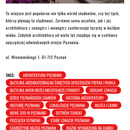
To miejsce jest popularne nie tylko wśród studentów, czy też tych,
którzy planują tu studiować. Zarówno sama uczelnia, jak i jej
architektura z zewnątrz i wewnątrz zainteresuje turystę w każdym
wieku. Zabytek architektury od wielu lat znajduje się w czołówce
najczęściej odwiedzanych miejsc Poznania.
ul. Wieniawskiego 1, 61-712 Poznań
TAGS:
ARCHITEKTURA POZNANIA
BAZYLIKA ARCHIKATEDRALNA ŚWIĘTYCH APOSTOŁÓW PIOTRA I PAWŁA
BAZYLIKA MATKI BOŻEJ NIEUSTAJĄCEJ POMOCY
CIEKAWE LOKACJE
DZIEJE POZNAŃSKICH ZAMKÓW
HISTORIA ARCHITEKTURY
HISTORIĘ POZNANIA
LOKALIZACJE POZNANIA
MUZEA I ZAMKI
NOWE ZOO W POZNANIU
OSTRÓW TUMSKI
POCZĄTEK ISTNIENIA
STARE LOKACJE POZNANIA
STAROŻYTNE MUZEA POZNANIA
WAŻNE WYDARZENIA NA ZAMKU