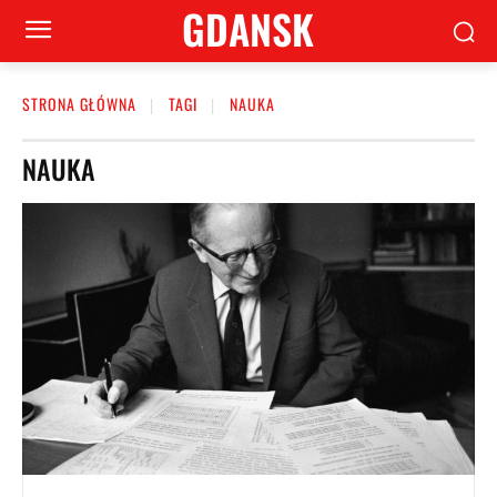
GDANSK
STRONA GŁÓWNA
TAGI
NAUKA
NAUKA