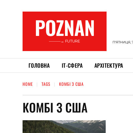
POZNAN
———→ FUTURE
П’ЯТНИЦЯ, 
ГОЛОВНА
ІТ-СФЕРА
АРХІТЕКТУРА
HOME
TAGS
КОМБІ З США
КОМБІ З США