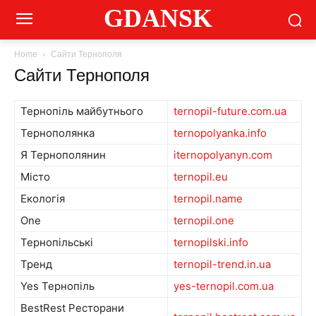
GDANSK
Home
Сайти Тернополя
Сайти Тернополя
Тернопіль майбутнього
ternopil-future.com.ua
Тернополянка
ternopolyanka.info
Я Тернополянин
iternopolyanyn.com
Місто
ternopil.eu
Екологія
ternopil.name
One
ternopil.one
Тернопільські
ternopilski.info
Тренд
ternopil-trend.in.ua
Yes Тернопіль
yes-ternopil.com.ua
BestRest Ресторани