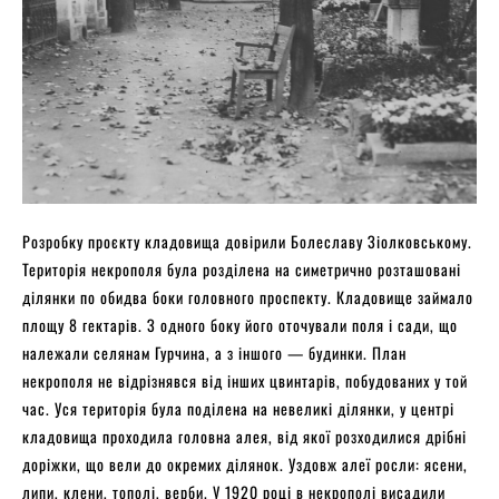
Розробку проєкту кладовища довірили Болеславу Зіолковському.
Територія некрополя була розділена на симетрично розташовані
ділянки по обидва боки головного проспекту. Кладовище займало
площу 8 гектарів. З одного боку його оточували поля і сади, що
належали селянам Гурчина, а з іншого — будинки. План
некрополя не відрізнявся від інших цвинтарів, побудованих у той
час. Уся територія була поділена на невеликі ділянки, у центрі
кладовища проходила головна алея, від якої розходилися дрібні
доріжки, що вели до окремих ділянок. Уздовж алеї росли: ясени,
липи, клени, тополі, верби. У 1920 році в некрополі висадили