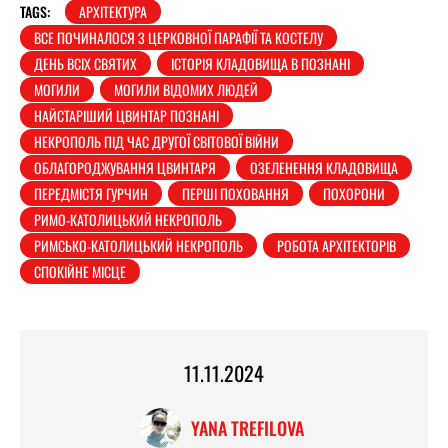
TAGS:
АРХІТЕКТУРА
ВСЕ ПОЧИНАЛОСЯ З ЦЕРКОВНОЇ ПАРАФІЇ ТА КОСТЕЛУ
ДЕНЬ ВСІХ СВЯТИХ
ІСТОРІЯ КЛАДОВИЩА В ПОЗНАНІ
МОГИЛИ
МОГИЛИ ВІДОМИХ ЛЮДЕЙ
НАЙСТАРІШИЙ ЦВИНТАР ПОЗНАНІ
НЕКРОПОЛЬ ПІД ЧАС ДРУГОЇ СВІТОВОЇ ВІЙНИ
ОБЛАГОРОДЖУВАННЯ ЦВИНТАРЯ
ОЗЕЛЕНЕННЯ КЛАДОВИЩА
ПЕРЕДМІСТЯ ГУРЧИН
ПЕРШІ ПОХОВАННЯ
ПОХОРОНИ
РИМО-КАТОЛИЦЬКИЙ НЕКРОПОЛЬ
РИМСЬКО-КАТОЛИЦЬКИЙ НЕКРОПОЛЬ
РОБОТА АРХІТЕКТОРІВ
СПОКІЙНЕ МІСЦЕ
11.11.2024
YANA TREFILOVA