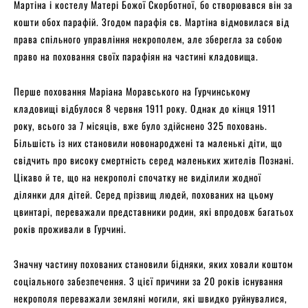
Мартіна і костелу Матері Божої Скорботної, бо створювався він за
кошти обох парафій. Згодом парафія св. Мартіна відмовилася від
права спільного управління некрополем, але зберегла за собою
право на поховання своїх парафіян на частині кладовища.
Перше поховання Маріана Моравського на Гурчинському
кладовищі відбулося 8 червня 1911 року. Однак до кінця 1911
року, всього за 7 місяців, вже було здійснено 325 поховань.
Більшість із них становили новонароджені та маленькі діти, що
свідчить про високу смертність серед маленьких жителів Познані.
Цікаво й те, що на некрополі спочатку не виділили жодної
ділянки для дітей. Серед прізвищ людей, похованих на цьому
цвинтарі, переважали представники родин, які впродовж багатьох
років проживали в Гурчині.
Значну частину похованих становили бідняки, яких ховали коштом
соціального забезпечення. З цієї причини за 20 років існування
некрополя переважали земляні могили, які швидко руйнувалися,