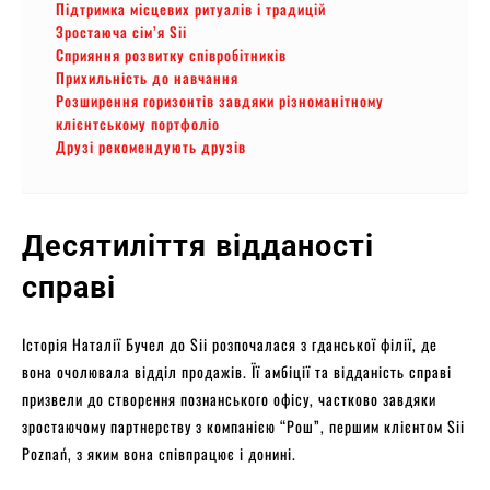
Підтримка місцевих ритуалів і традицій
Зростаюча сім’я Sii
Сприяння розвитку співробітників
Прихильність до навчання
Розширення горизонтів завдяки різноманітному
клієнтському портфоліо
Друзі рекомендують друзів
Десятиліття відданості
справі
Історія Наталії Бучел до Sii розпочалася з гданської філії, де
вона очолювала відділ продажів. Її амбіції та відданість справі
призвели до створення познанського офісу, частково завдяки
зростаючому партнерству з компанією “Рош”, першим клієнтом Sii
Poznań, з яким вона співпрацює і донині.