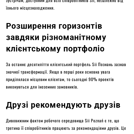
зустрічам, доступним для всіх співробітників Sii, незалежно від
їхнього місцезнаходження.
Розширення горизонтів
завдяки різноманітному
клієнтському портфоліо
За останнє десятиліття клієнтський портфель Sii Познань зазнав
значної трансформації. Якщо в перші роки основна увага
приділялася місцевим клієнтам, то сьогодні 90% проектів
виконуються для іноземних замовників.
Друзі рекомендують друзів
Дивовижним фактом робочого середовища Sii Poznań є те, що
третина її співробітників працюють за рекомендаціями друзів. Це