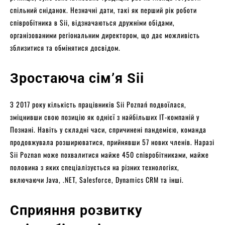
спільний сніданок. Незначні дати, такі як перший рік роботи
співробітника в Sii, відзначаються дружніми обідами,
організованими регіональним директором, що дає можливість
зблизитися та обмінятися досвідом.
Зростаюча сім’я Sii
З 2017 року кількість працівників Sii Poznań подвоїлася,
зміцнивши свою позицію як однієї з найбільших ІТ-компаній у
Познані. Навіть у складні часи, спричинені пандемією, команда
продовжувала розширюватися, прийнявши 57 нових членів. Наразі
Sii Poznan може похвалитися майже 450 співробітниками, майже
половина з яких спеціалізується на різних технологіях,
включаючи Java, .NET, Salesforce, Dynamics CRM та інші.
Сприяння розвитку