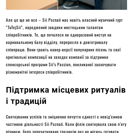
Але це ще не все – Sii Poznań має навіть власний музичний гурт
“TuTejSii”, народжений завдяки мистецьким талантам
співробітників. Те, що почалося як одноразовий виступ на
карнавальному балу відділу, переросло в довготривалу
співпрацю. Вони грають кавер-версії популярних пісень та свої
оригінальні композиції на заходах компанії за підтримки
спонсорської програми Sii’s Passion, покликаної заохочувати
різноманітні інтереси співробітників.
Підтримка місцевих ритуалів
і традицій
Святкування успіхів та зміцнення почуття єдності є невід’ємною
частиною діяльності Sii Poznań. Коли філія святкувала свою п’яту
річницю, було започатковано традицію раз на місяць готувати