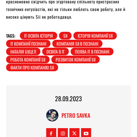
красномовно свідчить про згуртовану спільноту пристрасних
технічних ентузіастів, які не тільки люблять свою роботу, але й
високо цінують Sii як роботодавця.
TAGS:
IT ОСВІТА ІСТОРІЯ
SII
ІСТОРІЯ КОМПАНІЇ SII
ІТ КОМПАНІЇ ПОЗНАНІ
КОМПАНІЯ SII В ПОЗНАНІ
НАТАЛІЯ БУЦЕЛ
ОСВІТА В IT
ПОЯВА ІТ В ПОЗНАНІ
РОБОТА КОМПАНІЇ SII
РОЗВИТОК КОМПАНІЇ SII
ФАКТИ ПРО КОМПАНІЮ SII
28.09.2023
PETRO SAVKA