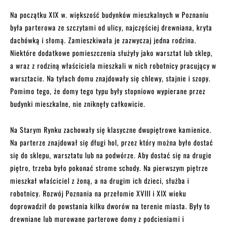
Na początku XIX w. większość budynków mieszkalnych w Poznaniu
była parterowa ze szczytami od ulicy, najczęściej drewniana, kryta
dachówką i słomą. Zamieszkiwała je zazwyczaj jedna rodzina.
Niektóre dodatkowe pomieszczenia służyły jako warsztat lub sklep,
a wraz z rodziną właściciela mieszkali w nich robotnicy pracujący w
warsztacie. Na tyłach domu znajdowały się chlewy, stajnie i szopy.
Pomimo tego, że domy tego typu były stopniowo wypierane przez
budynki mieszkalne, nie zniknęły całkowicie.
Na Starym Rynku zachowały się klasyczne dwupiętrowe kamienice.
Na parterze znajdował się długi hol, przez który można było dostać
się do sklepu, warsztatu lub na podwórze. Aby dostać się na drugie
piętro, trzeba było pokonać strome schody. Na pierwszym piętrze
mieszkał właściciel z żoną, a na drugim ich dzieci, służba i
robotnicy. Rozwój Poznania na przełomie XVIII i XIX wieku
doprowadził do powstania kilku dworów na terenie miasta. Były to
drewniane lub murowane parterowe domy z podcieniami i