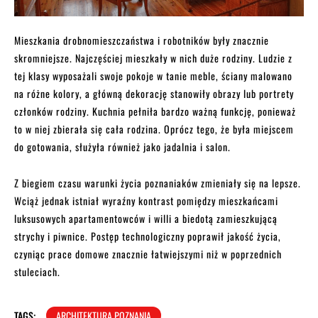
Mieszkania drobnomieszczaństwa i robotników były znacznie
skromniejsze. Najczęściej mieszkały w nich duże rodziny. Ludzie z
tej klasy wyposażali swoje pokoje w tanie meble, ściany malowano
na różne kolory, a główną dekorację stanowiły obrazy lub portrety
członków rodziny. Kuchnia pełniła bardzo ważną funkcję, ponieważ
to w niej zbierała się cała rodzina. Oprócz tego, że była miejscem
do gotowania, służyła również jako jadalnia i salon.
Z biegiem czasu warunki życia poznaniaków zmieniały się na lepsze.
Wciąż jednak istniał wyraźny kontrast pomiędzy mieszkańcami
luksusowych apartamentowców i willi a biedotą zamieszkującą
strychy i piwnice. Postęp technologiczny poprawił jakość życia,
czyniąc prace domowe znacznie łatwiejszymi niż w poprzednich
stuleciach.
TAGS:
ARCHITEKTURA POZNANIA