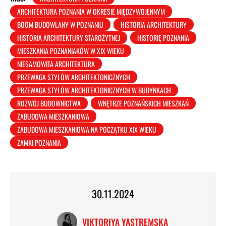
ARCHITEKTURA POZNANIA W OKRESIE MIĘDZYWOJENNYM
BOOM BUDOWLANY W POZNANIU
HISTORIA ARCHITEKTURY
HISTORIA ARCHITEKTURY STAROŻYTNEJ
HISTORIĘ POZNANIA
MIESZKANIA POZNANIAKÓW W XIX WIEKU
NIESAMOWITA ARCHITEKTURA
PRZEWAGA STYLÓW ARCHITEKTONICZNYCH
PRZEWAGA STYLÓW ARCHITEKTONICZNYCH W BUDYNKACH
ROZWÓJ BUDOWNICTWA
WNĘTRZE POZNAŃSKICH MIESZKAŃ
ZABUDOWA MIESZKANIOWA
ZABUDOWA MIESZKANIOWA NA POCZĄTKU XIX WIEKU
ZAMKI POZNANIA
30.11.2024
VIKTORIYA YASTREMSKA