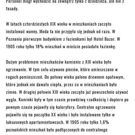
Personel mógł wychodzić na zewnątrz tylko z dziedzińca, ale nie z
fasady.
W latach czterdziestych XIX wieku w mieszkaniach zaczęto
instalować wanny. Moda ta nie przyjęła się jednak od razu. W
Poznaniu pierwszym budynkiem z łazienkami był Hotel Bazar. W
1905 roku tylko 18% mieszkań w mieście posiadało łazienkę.
Dużym problemem mieszkańców kamienic z XIX wieku było
ogrzewanie. W tym celu używano pieców, które umieszczano w
rogach pomieszczeń. Do połowy wieku palono drewnem opałowym,
które jednak nie dawało ciepła, przez co w mieszkaniach było
zimno. W drugiej połowie XIX wieku zaczęto już powszechnie używać
węgla. Kominki były w tym czasie prawdziwą rzadkością i dopiero po
pewnym czasie pojawiły się kaloryfery. Centralne ogrzewanie
pojawiło się na początku XX wieku i było instalowane tylko w
luksusowych apartamentowcach. W 1905 roku tylko 1,6%
poznańskich mieszkań było podłączonych do centralnego