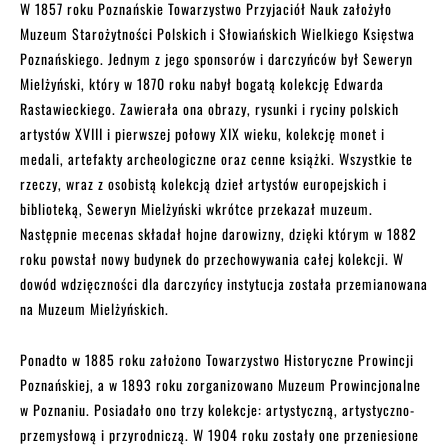
W 1857 roku Poznańskie Towarzystwo Przyjaciół Nauk założyło
Muzeum Starożytności Polskich i Słowiańskich Wielkiego Księstwa
Poznańskiego. Jednym z jego sponsorów i darczyńców był Seweryn
Mielżyński, który w 1870 roku nabył bogatą kolekcję Edwarda
Rastawieckiego. Zawierała ona obrazy, rysunki i ryciny polskich
artystów XVIII i pierwszej połowy XIX wieku, kolekcję monet i
medali, artefakty archeologiczne oraz cenne książki. Wszystkie te
rzeczy, wraz z osobistą kolekcją dzieł artystów europejskich i
biblioteką, Seweryn Mielżyński wkrótce przekazał muzeum.
Następnie mecenas składał hojne darowizny, dzięki którym w 1882
roku powstał nowy budynek do przechowywania całej kolekcji. W
dowód wdzięczności dla darczyńcy instytucja została przemianowana
na Muzeum Mielżyńskich.
Ponadto w 1885 roku założono Towarzystwo Historyczne Prowincji
Poznańskiej, a w 1893 roku zorganizowano Muzeum Prowincjonalne
w Poznaniu. Posiadało ono trzy kolekcje: artystyczną, artystyczno-
przemysłową i przyrodniczą. W 1904 roku zostały one przeniesione