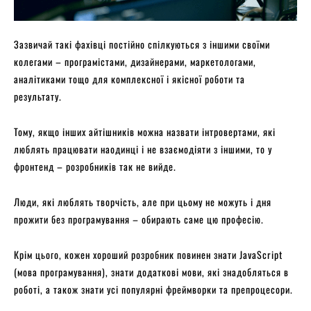
Зазвичай такі фахівці постійно спілкуються з іншими своїми
колегами – програмістами, дизайнерами, маркетологами,
аналітиками тощо для комплексної і якісної роботи та
результату.
Тому, якщо інших айтішників можна назвати інтровертами, які
люблять працювати наодинці і не взаємодіяти з іншими, то у
фронтенд – розробників так не вийде.
Люди, які люблять творчість, але при цьому не можуть і дня
прожити без програмування – обирають саме цю професію.
Крім цього, кожен хороший розробник повинен знати JavaScript
(мова програмування), знати додаткові мови, які знадобляться в
роботі, а також знати усі популярні фреймворки та препроцесори.