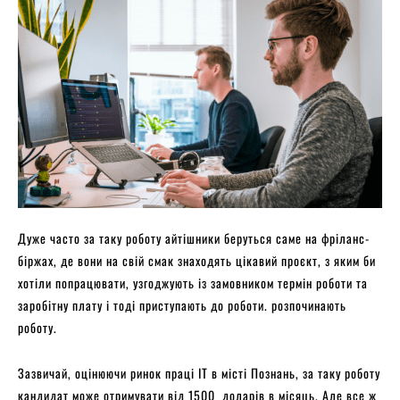
Дуже часто за таку роботу айтішники беруться саме на фріланс-
біржах, де вони на свій смак знаходять цікавий проєкт, з яким би
хотіли попрацювати, узгоджують із замовником термін роботи та
заробітну плату і тоді приступають до роботи. розпочинають
роботу.
Зазвичай, оцінюючи ринок праці ІТ в місті Познань, за таку роботу
кандидат може отримувати від 1500 доларів в місяць. Але все ж