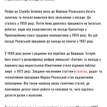
Попри це Служба безпеки мала до Маріана Реєвського багато
запитань та почала вимагали його звільнення з посади. Це
сталось у 1950 році. Потім йому довелось працювати на багатьох
роботах, перш ніж влаштуватись на посаду бухгалтера у
Провінційному союзі трудових кооперативів у 1954 році. На цій
посаді Реєвський працював до виходу на пенсію у 1967 році.
У 1969 році разом з родиною він переїхав до Варшави. Історія
його участі у розшифровці шифрів німецької «Енігми» та вкладу у
перемогу над нацистською Німеччиною стала відомою публіці
лише у 1973 році. Завдяки численним статтям у
газетах
, радіо- та
телевізійним програмам Маріан Реєвський став надзвичайно
популярним. Він також написав низку технічних статей, де
пояснював деталі своєї роботи та описував те, чого вдалось
досягти разом з колегами.