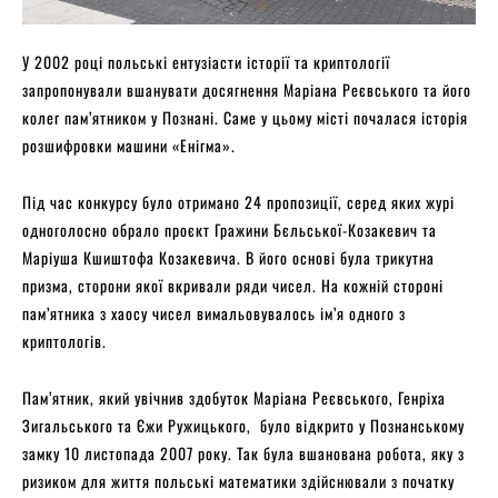
У 2002 році польські ентузіасти історії та криптології
запропонували вшанувати досягнення Маріана Реєвського та його
колег пам’ятником у Познані. Саме у цьому місті почалася історія
розшифровки машини «Енігма».
Під час конкурсу було отримано 24 пропозиції, серед яких журі
одноголосно обрало проєкт Гражини Бєльської-Козакевич та
Маріуша Кшиштофа Козакевича. В його основі була трикутна
призма, сторони якої вкривали ряди чисел. На кожній стороні
пам’ятника з хаосу чисел вимальовувалось ім’я одного з
криптологів.
Пам’ятник, який увічнив здобуток Маріана Реєвського, Генріха
Зигальського та Єжи Ружицького, було відкрито у Познанському
замку 10 листопада 2007 року. Так була вшанована робота, яку з
ризиком для життя польські математики здійснювали з початку