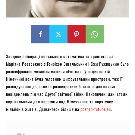
Завдяки співпраці польського математика та криптографа
Маріана Реєвського з Генріхом Зигальським і Єжи Ружицьким було
розшифровано механізм машини «Енігма». У нацистській
Німеччині вона була головним шифрувальним пристроєм, тож її
розкодування дозволило розсекретити багато надважливих
повідомлень під час Другої світової війни. Накопичені дані стали
вирішальними для перемоги над Німеччиною та порятунку
мільйонів життів. Дізнайтесь більше на
poznan-future.eu
.