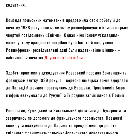
кодування.
Команда польських математиків продовжила свою роботу й до
початку 1938 року вони мали змогу розшифровувати близько трьох
чвертей повідомлень «Енігми». Однак німці знову ускладнили
машину, тому працювати потрібно було багато й напружено.
Розшифровані розвідувальні дані були надзвичайно цінними –
наближався початок
Другої світової війни
.
Здобуті практики з декодування Реєвський передав британцям та
французам влітку 1939 року, а 1 вересня німецька армія вдерлася
до Польщі й швидко просунулась до Варшави. Працівників Бюро
шифрів евакуювали до Румунії, а їх родини залишилися в Польщі.
Реєвський, Ружицький та Зигальський дісталися до Бухареста та
звернулись по допомогу до французького посольства. Невдовзі
вони були евакуйовані до Парижа та приєднались до роботи
спільного французько-польсько-іспанського декодувального