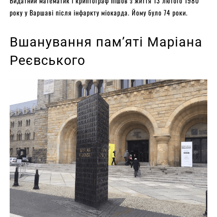
Видатний математик і криптограф пішов з життя 13 лютого 1980
року у Варшаві після інфаркту міокарда. Йому було 74 роки.
Вшанування пам’яті Маріана
Реєвського