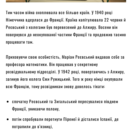
Тим часом війна охоплювала все більше країн. У 1940 році
Німеччина вдерлася до Франції. Країна капітулювала 22 червня й
Реєвський з колегами був перевезений до Алжиру. Восени він
повернувся до неокупованої частини Франції та продовжив таємно
працювати там.
Приховуючи свою особистість, Маріан Реєвський видавав себе за
професора математики. Він працював у секретному
розвідувальному підрозділі. У 1942 році, повертаючись з Алжиру,
загинув його колега Єжи Ружицький. Того ж року німці окупували
всю Францію, тому розвідникам знову довелось тікати:
спочатку Реєвський та Зигальський пересувалися півднем
Франції, уникаючи полону,
потім спробували перетнути Піренеї й дісталися Іспанії, де
потрапили до в’язниці,