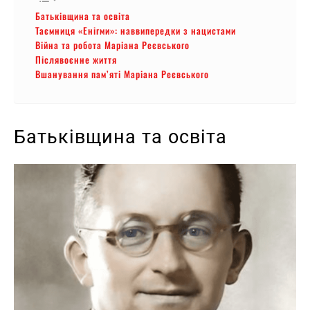
Батьківщина та освіта
Таємниця «Енігми»: наввипередки з нацистами
Війна та робота Маріана Реєвського
Післявоєнне життя
Вшанування пам’яті Маріана Реєвського
Батьківщина та освіта