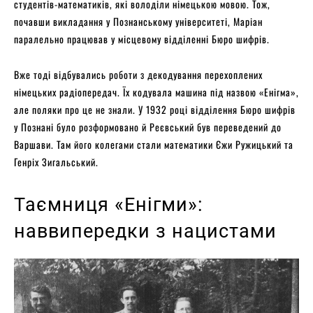
студентів-математиків, які володіли німецькою мовою. Тож,
почавши викладання у Познанському університеті, Маріан
паралельно працював у місцевому відділенні Бюро шифрів.
Вже тоді відбувались роботи з декодування перехоплених
німецьких радіопередач. Їх кодувала машина під назвою «Енігма»,
але поляки про це не знали. У 1932 році відділення Бюро шифрів
у Познані було розформовано й Реєвський був переведений до
Варшави. Там його колегами стали математики Єжи Ружицький та
Генріх Зигальський.
Таємниця «Енігми»:
наввипередки з нацистами