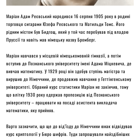
Маріан Адам Реєвський народився 16 серпня 1905 року в родині
торговця сигарами Юзефа Реєвського та Матильди Томс. Його
рідним містом був Бидгощ, який у той час перебував під владою
Пруссії та навіть мав німецьку назву Бромберг.
Маріан навчався у місцевій німецькомовній гімназії, а потім
вступив до Познанського університету імені Адама Міцкевича, де
вивчав математику. У 1929 році він здобув ступінь магістра та
вирушив до Німеччини, де продовжив навчання у Геттінгенському
університеті. Обраний курс статистики Маріан не закінчив, тому
що влітку 1930 року одержав пропозицію від Познанського
університету – працювати на посаді асистента викладача
математики, яку прийняв.
Варто зазначити, що ще до від’їзду до Німеччини юнак відвідував
курс криптології у Бюро шифрів. Туди запрошували найздібніших