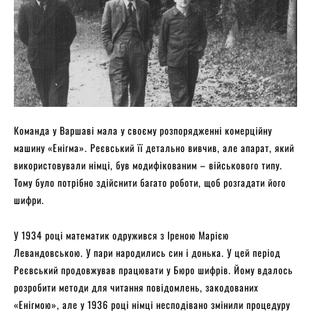
Команда у Варшаві мала у своєму розпорядженні комерційну
машину «Енігма». Реєвський її детально вивчив, але апарат, який
використовували німці, був модифікованим – військового типу.
Тому було потрібно здійснити багато роботи, щоб розгадати його
шифри.
У 1934 році математик одружився з Іреною Марією
Левандовською. У пари народились син і донька. У цей період
Реєвський продовжував працювати у Бюро шифрів. Йому вдалось
розробити методи для читання повідомлень, закодованих
«Енігмою», але у 1936 році німці несподівано змінили процедуру