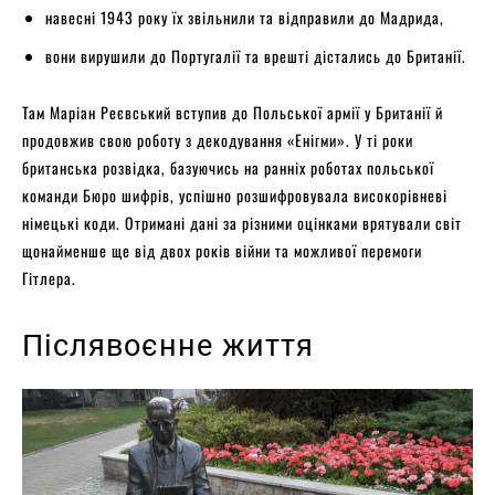
навесні 1943 року їх звільнили та відправили до Мадрида,
вони вирушили до Португалії та врешті дістались до Британії.
Там Маріан Реєвський вступив до Польської армії у Британії й
продовжив свою роботу з декодування «Енігми». У ті роки
британська розвідка, базуючись на ранніх роботах польської
команди Бюро шифрів, успішно розшифровувала високорівневі
німецькі коди. Отримані дані за різними оцінками врятували світ
щонайменше ще від двох років війни та можливої перемоги
Гітлера.
Післявоєнне життя