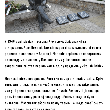
У 1946 році Маріан Реєвський був демобілізований та
відправлений до Польщі. Там він нарешті возз’єднався зі своєю
родиною й оселився у Бидгощі. Чоловік вирішив не повертатися
на посаду математика у Познанському університеті попри
запрошення та став керівником відділу продажів у «Polish Cable».
Невдовзі після повернення його син помер від поліомієліту. Крім
того, життя родини надзвичайно ускладнювало розслідування,
яке у ті роки проводила польська Служба безпеки. Цікаво, що
роль Реєвського у розшифровці коду «Енігми» тоді не була
виявлена. Математик зберігав повну таємницю щодо своєї роботи
з криптології до виходу на пенсію.