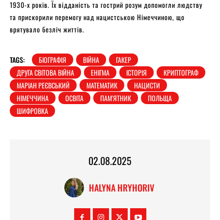
1930-х років. Їх відданість та гострий розум допомогли людству
та прискорили перемогу над нацистською Німеччиною, що
врятувало безліч життів.
TAGS:
БІОГРАФІЯ
ВІЙНА
ГАКЕР
ДРУГА СВІТОВА ВІЙНА
ЕНІГМА
ІСТОРІЯ
КРИПТОГРАФ
МАРІАН РЕЄВСЬКИЙ
МАТЕМАТИК
НАЦИСТИ
НІМЕЧЧИНА
ОСВІТА
ПАМ'ЯТНИК
ПОЛЬЩА
ШИФРОВКА
02.08.2025
HALYNA HRYHORIV