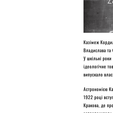
Казімеж Кордил
Владислава та 
У шкільні роки
ідеологічне то
випускало влас
Астрономією Ка
1922 році вст
Кракова, де пр