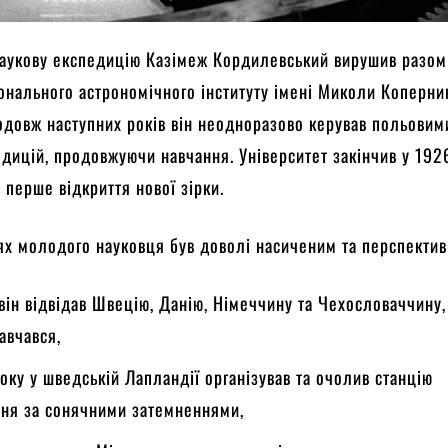
наукову експедицію Казімеж Кордилевський вирушив разом
нального астрономічного інституту імені Миколи Коперни
одовж наступних років він неодноразово керував польовим
дицій, продовжуючи навчання. Університет закінчив у 192
 перше відкриття нової зірки.
х молодого науковця був доволі насиченим та перспектив
 він відвідав Швецію, Данію, Німеччину та Чехословаччину,
авчався,
оку у шведській Лапландії організував та очолив станцію
ня за сонячними затемненнями,