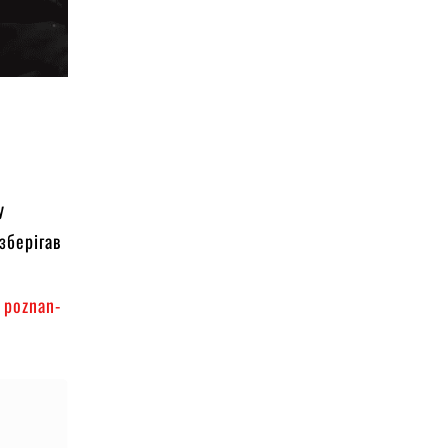
у
зберігав
а
poznan-