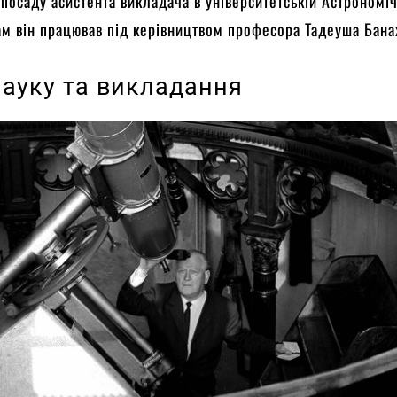
посаду асистента викладача в університетській Астрономі
Там він працював під керівництвом професора Тадеуша Бана
науку та викладання