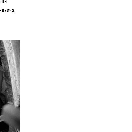
чній
хевича.