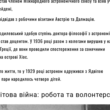
 став членом Міжнародного астрономічного союзу та взяв у
ейдені,
відвідав з робочими візитами Австрію та Далмацію.
рдилевський здобув ступінь доктора філософії з астрономії
 став доцентом. У 1936 році разом з колегами вирушив у н
Греції, де вони проводили спостереження за сонячними
а острові Хіос.
о життя, то у 1929 році астроном одружився з Ядвігою
 пари народилось четверо дітей.
ітова війна: робота та волонтер