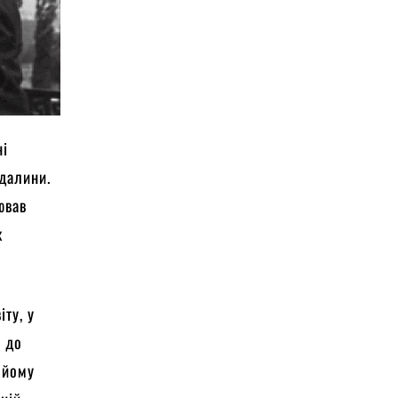
ні
гдалини.
ював
ж
іту, у
в до
 йому