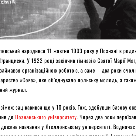
евський народився 11 жовтня 1903 року у Познані в роди
Франциски. У 1922 році закінчив гімназію Святої Марії Ма
 займався організаційною роботою, а саме – два роки очол
вариство «Сова», яке об’єднувало польську молодь, а тако
ний журнал.
зімеж зацікавився ще у 10 років. Тож, здобувши базову осв
упив до
Познанського університету
. Через два роки переїха
одовжив навчання у Ягеллонському університеті. Водночас