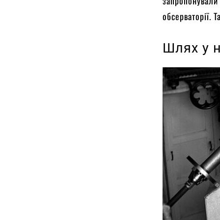
запропонували 
обсерваторії. 
Шлях у 