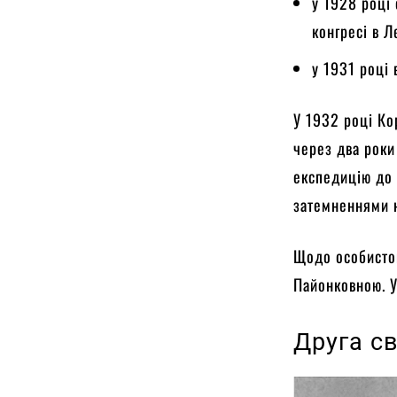
у 1928 році
конгресі в Л
у 1931 році 
У 1932 році Ко
через два роки
експедицію до 
затемненнями н
Щодо особистог
Пайонковною. У
Друга св