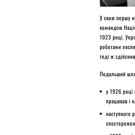
У свою першу 
командою Націо
1923 році. Упр
роботами експе
тоді ж здійснив
Подальший шля
у 1926 році
працював і н
наступного р
спостережен