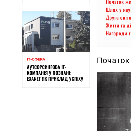
Початок жи
Шлях у нау
Друга світ
Життя та д
Нагороди т
Початок
ІТ-СФЕРА
АУТСОРСИНГОВА ІТ-
КОМПАНІЯ У ПОЗНАНІ:
EXANET ЯК ПРИКЛАД УСПІХУ