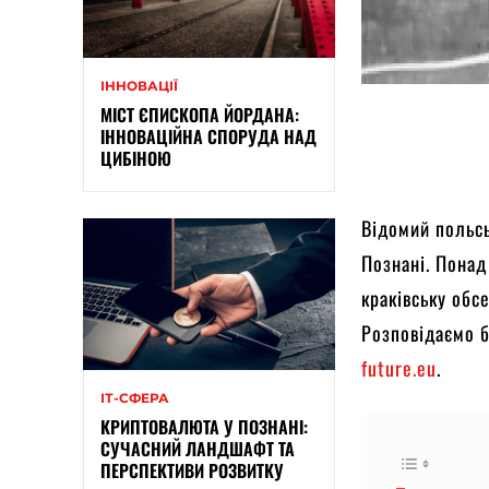
ІННОВАЦІЇ
МІСТ ЄПИСКОПА ЙОРДАНА:
ІННОВАЦІЙНА СПОРУДА НАД
ЦИБІНОЮ
Відомий польсь
Познані. Понад 
краківську обсе
Розповідаємо б
future.eu
.
ІТ-СФЕРА
КРИПТОВАЛЮТА У ПОЗНАНІ:
СУЧАСНИЙ ЛАНДШАФТ ТА
ПЕРСПЕКТИВИ РОЗВИТКУ