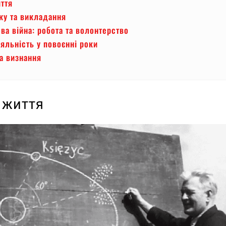
ття
ку та викладання
ова війна: робота та волонтерство
іяльність у повоєнні роки
а визнання
 життя