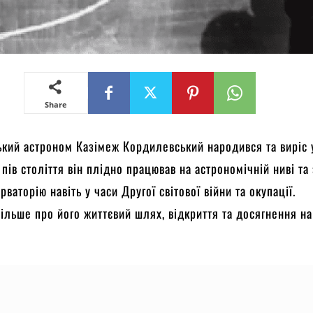
Share
кий астроном Казімеж Кордилевський народився та виріс 
пів століття він плідно працював на астрономічній ниві та 
рваторію навіть у часи Другої світової війни та окупації.
ільше про його життєвий шлях, відкриття та досягнення н