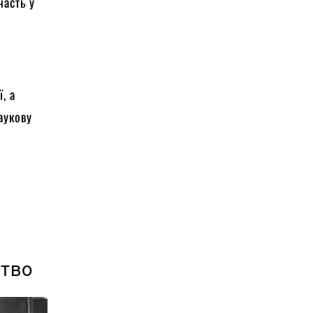
часть у
, а
аукову
ство