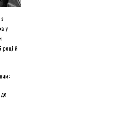
 з
ка у
и
6 році й
ним:
 де